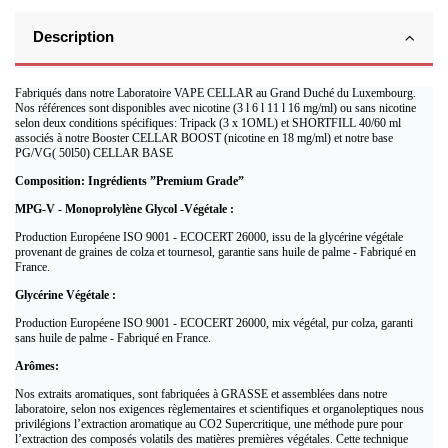
Description
Fabriqués dans notre Laboratoire VAPE CELLAR au Grand Duché du Luxembourg.
Nos références sont disponibles avec nicotine (3 l 6 l 11 l 16 mg/ml) ou sans nicotine
selon deux conditions spécifiques: Tripack (3 x 1OML) et SHORTFILL 40/60 ml
associés à notre Booster CELLAR BOOST (nicotine en 18 mg/ml) et notre base
PG/VG( 50l50) CELLAR BASE
Composition: Ingrédients ”Premium Grade”
MPG-V - Monoprolylène Glycol -Végétale :
Production Européene ISO 9001 - ECOCERT 26000, issu de la glycérine végétale
provenant de graines de colza et tournesol, garantie sans huile de palme - Fabriqué en
France.
Glycérine Végétale :
Production Européene ISO 9001 - ECOCERT 26000, mix végétal, pur colza, garanti
sans huile de palme - Fabriqué en France.
Arômes:
Nos extraits aromatiques, sont fabriquées à GRASSE et assemblées dans notre
laboratoire, selon nos exigences règlementaires et scientifiques et organoleptiques nous
privilégions l’extraction aromatique au CO2 Supercritique, une méthode pure pour
l’extraction des composés volatils des matières premières végétales. Cette technique