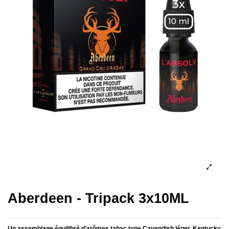
Aberdeen - Tripack 3x10ML
Un assemblage équilibré d’arômes tabac type Cavendish léger, Kentucky