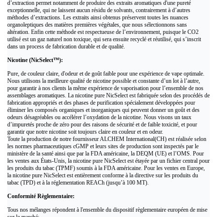
d’extraction permet notamment de produire des extraits aromatiques d'une pureté
exceptionnelle, qui ne laissent aucun résidu de solvants, contrairement à d’autres
méthodes d’extractions. Les extraits ainsi obtenus préservent toutes les nuances
organoleptiques des matières premières végétales, que nous sélectionnons sans
altération. Enfin cette méthode est respectueuse de l’environnement, puisque le CO2
utilisé est un gaz naturel non toxique, qui sera ensuite recyclé et réutilisé, qui s’inscrit
dans un process de fabrication durable et de qualité.
Nicotine (NicSelect™):
Pure, de couleur claire, d'odeur et de goût faible pour une expérience de vape optimale.
Nous utilisons la meilleure qualité de nicotine possible et constante d’un lot à l’autre,
pour garantir à nos clients la même expérience de vaporisation pour l’ensemble de nos
assemblages aromatiques. La nicotine pure NicSelect est fabriquée selon des procédés de
fabrication appropriés et des phases de purification spécialement développées pour
éliminer les composés organiques et inorganiques qui peuvent donner un goût et des
odeurs désagréables ou accélérer l’oxydation de la nicotine. Nous visons un taux
d’impuretés proche de zéro pour des raisons de sécurité et de faible toxicité, et pour
garantir que notre nicotine soit toujours claire en couleur et en odeur.
Toute la production de notre fournisseur ALCHEM International(CH) est réalisée selon
les normes pharmaceutiques cGMP et leurs sites de production sont inspectés par le
ministère de la santé ainsi que par la FDA américaine, la DEQM (UE) et l’OMS. Pour
les ventes aux États-Unis, la nicotine pure NicSelect est étayée par un fichier central pour
les produits du tabac (TPMF) soumis à la FDA américaine. Pour les ventes en Europe,
la nicotine pure NicSelect est entièrement conforme à la directive sur les produits du
tabac (TPD) et à la réglementation REACh (jusqu’à 100 MT).
Conformité Règlementaire:
Tous nos mélanges répondent à l'ensemble du dispositif règlementaire européen de mise