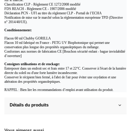
sur le marché:
Classification CLP - Règlement CE 1272/2008 modifié
FDS REACH - Règlement CE - 1907/2006 modifié
Déclaration PCN - UFI au titre du règlement CLP - Portail de l’ECHA
Notification de mise sur le marché selon la réglementation européenne TPD (Directive
n° 2014/40/UE).
Conditionnement:
Flacon 60 ml Chubby GORILLA
Flacon 10 ml fabriqué en France - PETG UV Biophotonique qui permet une
conservation plus longue des propriétés organoleptiques du mélange.
Conformes aux normes de fabrication CE [Bouchon sécurité enfant - bague inviolabilité
d’ouverture]
Consignes utilisations et de stockage:
Entreposer dans un endroit sec et frais entre 17 et 22°C. Conserver à l'écart de la lumière
directe du soleil ou d'une forte lumière incandescente.
Conserver le récipient bien fermé, à l'abri de l'air pour éviter une oxydation et une
altération des propriétés organoleptiques.
RAPPEL : Bien lire les recommandations d’emploi avant utilisation du produit.
Détails du produits
Vous aimerez aussi