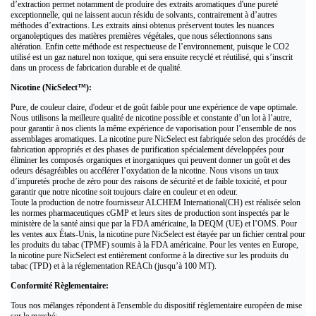
d’extraction permet notamment de produire des extraits aromatiques d'une pureté
exceptionnelle, qui ne laissent aucun résidu de solvants, contrairement à d’autres
méthodes d’extractions. Les extraits ainsi obtenus préservent toutes les nuances
organoleptiques des matières premières végétales, que nous sélectionnons sans
altération. Enfin cette méthode est respectueuse de l’environnement, puisque le CO2
utilisé est un gaz naturel non toxique, qui sera ensuite recyclé et réutilisé, qui s’inscrit
dans un process de fabrication durable et de qualité.
Nicotine (NicSelect™):
Pure, de couleur claire, d'odeur et de goût faible pour une expérience de vape optimale.
Nous utilisons la meilleure qualité de nicotine possible et constante d’un lot à l’autre,
pour garantir à nos clients la même expérience de vaporisation pour l’ensemble de nos
assemblages aromatiques. La nicotine pure NicSelect est fabriquée selon des procédés de
fabrication appropriés et des phases de purification spécialement développées pour
éliminer les composés organiques et inorganiques qui peuvent donner un goût et des
odeurs désagréables ou accélérer l’oxydation de la nicotine. Nous visons un taux
d’impuretés proche de zéro pour des raisons de sécurité et de faible toxicité, et pour
garantir que notre nicotine soit toujours claire en couleur et en odeur.
Toute la production de notre fournisseur ALCHEM International(CH) est réalisée selon
les normes pharmaceutiques cGMP et leurs sites de production sont inspectés par le
ministère de la santé ainsi que par la FDA américaine, la DEQM (UE) et l’OMS. Pour
les ventes aux États-Unis, la nicotine pure NicSelect est étayée par un fichier central pour
les produits du tabac (TPMF) soumis à la FDA américaine. Pour les ventes en Europe,
la nicotine pure NicSelect est entièrement conforme à la directive sur les produits du
tabac (TPD) et à la réglementation REACh (jusqu’à 100 MT).
Conformité Règlementaire:
Tous nos mélanges répondent à l'ensemble du dispositif règlementaire européen de mise