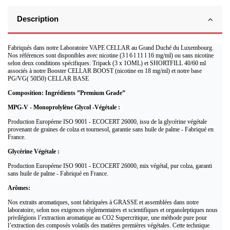
Description
Fabriqués dans notre Laboratoire VAPE CELLAR au Grand Duché du Luxembourg.
Nos références sont disponibles avec nicotine (3 l 6 l 11 l 16 mg/ml) ou sans nicotine
selon deux conditions spécifiques: Tripack (3 x 1OML) et SHORTFILL 40/60 ml
associés à notre Booster CELLAR BOOST (nicotine en 18 mg/ml) et notre base
PG/VG( 50l50) CELLAR BASE
Composition: Ingrédients ”Premium Grade”
MPG-V - Monoprolylène Glycol -Végétale :
Production Européene ISO 9001 - ECOCERT 26000, issu de la glycérine végétale
provenant de graines de colza et tournesol, garantie sans huile de palme - Fabriqué en
France.
Glycérine Végétale :
Production Européene ISO 9001 - ECOCERT 26000, mix végétal, pur colza, garanti
sans huile de palme - Fabriqué en France.
Arômes:
Nos extraits aromatiques, sont fabriquées à GRASSE et assemblées dans notre
laboratoire, selon nos exigences règlementaires et scientifiques et organoleptiques nous
privilégions l’extraction aromatique au CO2 Supercritique, une méthode pure pour
l’extraction des composés volatils des matières premières végétales. Cette technique