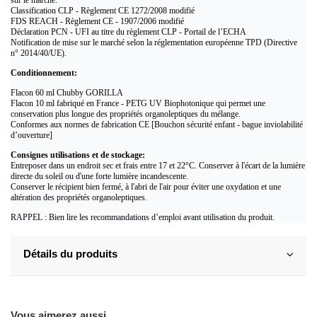
sur le marché:
Classification CLP - Règlement CE 1272/2008 modifié
FDS REACH - Règlement CE - 1907/2006 modifié
Déclaration PCN - UFI au titre du règlement CLP - Portail de l’ECHA
Notification de mise sur le marché selon la réglementation européenne TPD (Directive
n° 2014/40/UE).
Conditionnement:
Flacon 60 ml Chubby GORILLA
Flacon 10 ml fabriqué en France - PETG UV Biophotonique qui permet une
conservation plus longue des propriétés organoleptiques du mélange.
Conformes aux normes de fabrication CE [Bouchon sécurité enfant - bague inviolabilité
d’ouverture]
Consignes utilisations et de stockage:
Entreposer dans un endroit sec et frais entre 17 et 22°C. Conserver à l'écart de la lumière
directe du soleil ou d'une forte lumière incandescente.
Conserver le récipient bien fermé, à l'abri de l'air pour éviter une oxydation et une
altération des propriétés organoleptiques.
RAPPEL : Bien lire les recommandations d’emploi avant utilisation du produit.
Détails du produits
Vous aimerez aussi