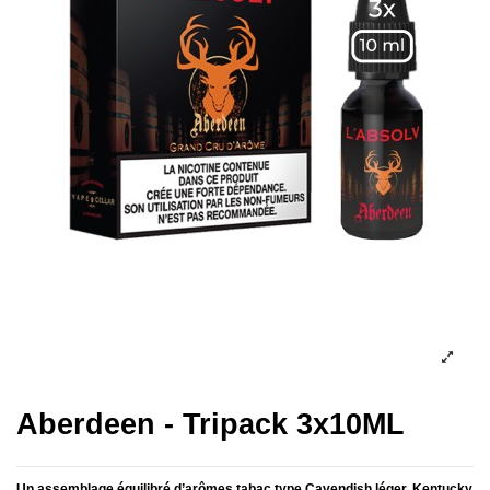
Aberdeen - Tripack 3x10ML
Un assemblage équilibré d’arômes tabac type Cavendish léger, Kentucky