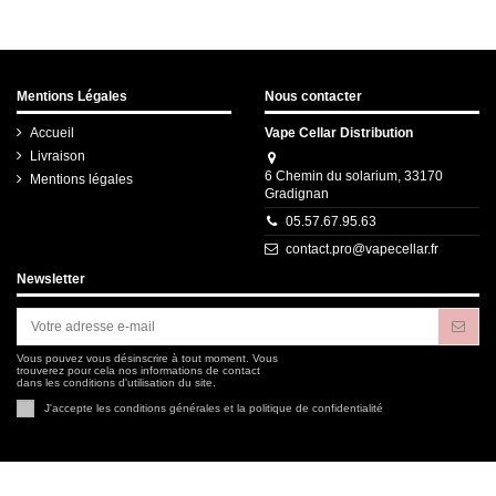
Mentions Légales
Nous contacter
Accueil
Vape Cellar Distribution
Livraison
6 Chemin du solarium, 33170
Mentions légales
Gradignan
05.57.67.95.63
contact.pro@vapecellar.fr
Newsletter
Vous pouvez vous désinscrire à tout moment. Vous
trouverez pour cela nos informations de contact
dans les conditions d'utilisation du site.
J'accepte les conditions générales et la politique de confidentialité