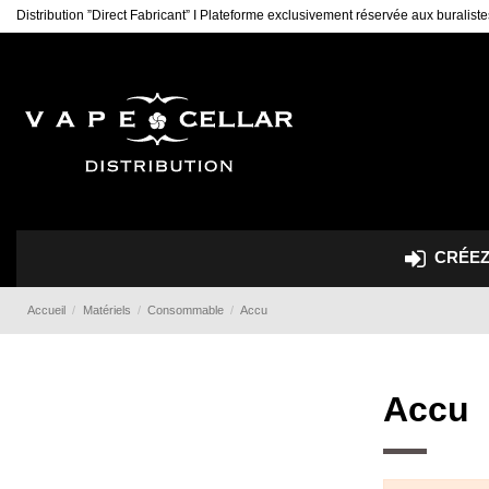
Distribution ”Direct Fabricant” I Plateforme exclusivement réservée aux buraliste
CRÉEZ
Accueil
Matériels
Consommable
Accu
Accu